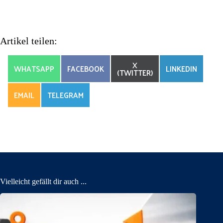
Artikel teilen:
SHARE
X
SHARE
SHARE
SHARE
WHATSAPP
FACEBOOK
LINKEDIN
ON
(TWITTER)
ON
ON
ON
SHARE
SHARE
EMAIL
TELEGRAM
ON
ON
Vielleicht gefällt dir auch ...