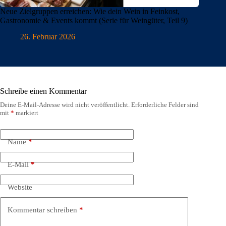
Neue Zielgruppen erreichen: Wie dein Wein in Feinkost,
Gastronomie & Events kommt (Serie für Weingüter, Teil 9)
26. Februar 2026
Schreibe einen Kommentar
Deine E-Mail-Adresse wird nicht veröffentlicht.
Erforderliche Felder sind
mit
*
markiert
Name
*
E-Mail
*
Website
Kommentar schreiben
*