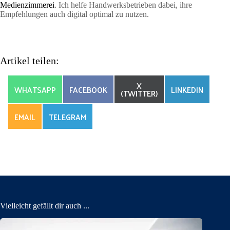
Medienzimmerei
. Ich helfe Handwerksbetrieben dabei, ihre
Empfehlungen auch digital optimal zu nutzen.
Artikel teilen:
SHARE
X
SHARE
SHARE
SHARE
WHATSAPP
FACEBOOK
LINKEDIN
ON
(TWITTER)
ON
ON
ON
SHARE
SHARE
EMAIL
TELEGRAM
ON
ON
Vielleicht gefällt dir auch ...